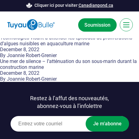
Cliquer ici pour visiter
Canadianpond.ca
Soumission
Catégorie:
2022
Technologies visant à atténuer les épisodes de proliférations
d’algues nuisibles en aquaculture marine
EN
December 8, 2022
By
Joannie Robert-Grenier
La technologie Bubble Tubing®
Une mer de silence – l’atténuation du son sous-marin durant la
construction marine
December 8, 2022
Solutions
By
Joannie Robert-Grenier
Barrière de bulles
Études de cas
Restez à l’affut des nouveautés,
Déglaçage
Nouvelles
abonnez-vous à l’infolettre
Aération
Ressources
Je m'abonne
Innovation développement
À Propos