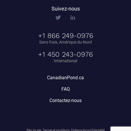
Bubble Tubing® Technologies
Suivez-nous
FAQ
Bubble Tubing®
Contactez-nous
Produits Étang.ca Ltée
+1 866 249-0976
Carrières
Sans frais, Amérique du Nord
Notre offre de services
+1 450 243-0976
International
CanadianPond.ca
FAQ
Contactez-nous
Plan du site
Termes et conditions
Politique de confidentialité