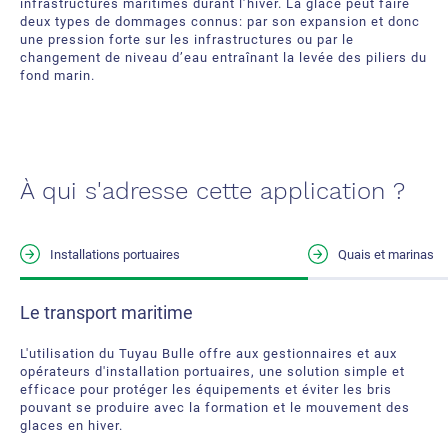
infrastructures maritimes durant l’hiver. La glace peut faire
deux types de dommages connus: par son expansion et donc
une pression forte sur les infrastructures ou par le
changement de niveau d’eau entraînant la levée des piliers du
fond marin.
À qui s'adresse cette application ?
Installations portuaires
Quais et marinas
Protection des installations
Le transport maritime
En hiver, il est avantageux d'éviter la formation de glace pour
L'utilisation du Tuyau Bulle offre aux gestionnaires et aux
éviter des bris pouvant être causés par le mouvement des
opérateurs d'installation portuaires, une solution simple et
glaces. Il peut également être économiquement avantageux
efficace pour protéger les équipements et éviter les bris
d'utiliser le Tuyau Bulle® plutôt que de procéder à la
pouvant se produire avec la formation et le mouvement des
désinstallation/réinstallation des équipements à l'automne et
glaces en hiver.
au printemps.