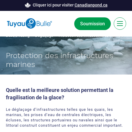
Cliquer ici pour visiter
Canadianpond.ca
Soumission
Bubble Tubing
>
Déglaçage
> Protection des infrastructures marines
EN
Protection des infrastructures
La technologie Bubble Tubing®
marines
Solutions
Barrière de bulles
Études de cas
Quelle est la meilleure solution permettant la
fragilisation de la glace?
Déglaçage
Nouvelles
Le déglaçage d’infrastructures telles que les quais, les
Aération
Ressources
marinas, les prises d’eau de centrales électriques, les
écluses, les structures portuaires ou navales ainsi que le
Innovation développement
littoral construit constituent un enjeu commercial important.
À Propos