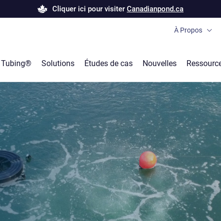
Cliquer ici pour visiter
Canadianpond.ca
À Propos
Bubble Tubin
e Tubing®
Solutions
Études de cas
Nouvelles
Ressourc
Produits Étan
Carrières
Notre offre de