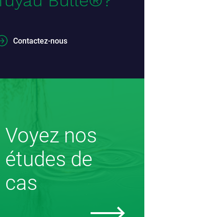
Tuyau Bulle®?
Contactez-nous
Voyez nos
études de
cas