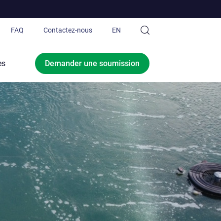
FAQ
Contactez-nous
EN
g®
es
Demander une
soumission
g.ca Ltée
 services