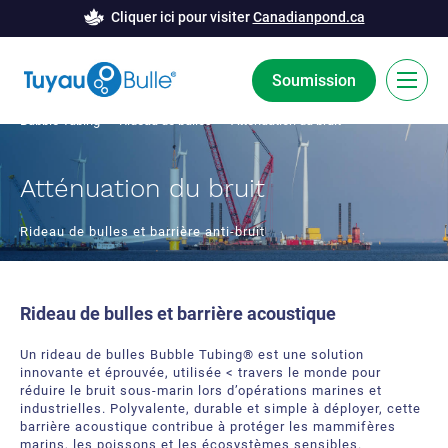
Cliquer ici pour visiter
Canadianpond.ca
Soumission
Bubble Tubing
>
Rideau de bulles
> Atténuation du bruit
EN
Atténuation du bruit
La technologie Bubble Tubing®
Rideau de bulles et barrière anti-bruit
Solutions
Barrière de bulles
Études de cas
Rideau de bulles et barrière acoustique
Déglaçage
Nouvelles
Un rideau de bulles Bubble Tubing® est une solution
innovante et éprouvée, utilisée < travers le monde pour
Aération
Ressources
réduire le bruit sous-marin lors d’opérations marines et
industrielles. Polyvalente, durable et simple à déployer, cette
Innovation développement
barrière acoustique contribue à protéger les mammifères
À Propos
marins, les poissons et les écosystèmes sensibles.