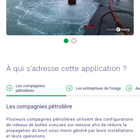
À qui s'adresse cette application ?
Les compagnies
Les entreprises de forage
Au
pétrolières
Les entreprises de forage
Tous types d'entreprises
Les compagnies pétrolière
Le bruit associé au forage sous‑marin peut être
Tous les travaux réalisés sur l’eau ou sous l’eau peuvent
Plusieurs compagnies pétrolières utilisent des configurations
considérablement réduit grâce à l’utilisation d’un système de
nécessiter l’utilisation d’un rideau de bulles afin de réduire la
de rideaux de bulles conçues sur mesure afin de réduire la
rideau de bulles spécialement conçu par notre équipe.
propagation du bruit sous‑marin et de protéger la vie marine.
propagation du bruit sous‑marin généré par leurs installations
et leurs opérations.