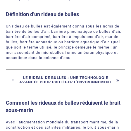
Bubble Tubing® Technologies
FAQ
Bubble Tubing®
Définition d’un rideau de bulles
Contactez-nous
Produits Étang.ca Ltée
Un rideau de bulles est également connu sous les noms de
barrière de bulles d’air, barrière pneumatique de bulles d’air,
Carrières
barrière d’air comprimé, barrière à impulsions d’air, mur de
bulles, barrière acoustique ou barrière aquatique d’air. Quel
que soit le terme utilisé, le principe demeure le même : un
Notre offre de services
mur ascendant de microbulles forme un écran physique et
acoustique dans la colonne d’eau.
LE RIDEAU DE BULLES : UNE TECHNOLOGIE
AVANCÉE POUR PROTÉGER L’ENVIRONNEMENT
Comment les rideaux de bulles réduisent le bruit
sous‑marin
Avec l’augmentation mondiale du transport maritime, de la
construction et des activités militaires, le bruit sous‑marin