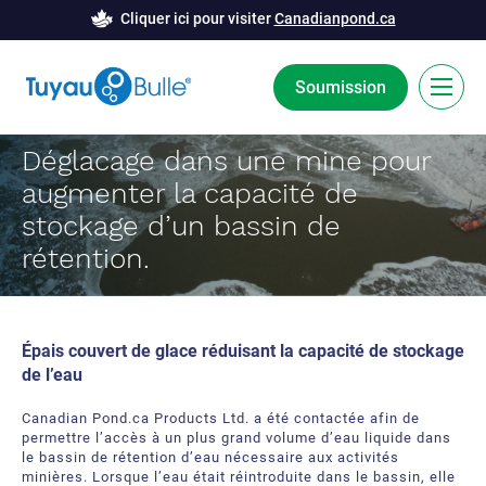
Cliquer ici pour visiter
Canadianpond.ca
Soumission
Déglacage dans une mine pour
EN
augmenter la capacité de
La technologie Bubble Tubing®
stockage d’un bassin de
rétention.
Solutions
Barrière de bulles
Études de cas
Épais couvert de glace réduisant la capacité de stockage
Déglaçage
Nouvelles
de l’eau
Aération
Ressources
Canadian Pond.ca Products Ltd. a été contactée afin de
permettre l’accès à un plus grand volume d’eau liquide dans
le bassin de rétention d’eau nécessaire aux activités
Innovation développement
À Propos
minières. Lorsque l’eau était réintroduite dans le bassin, elle