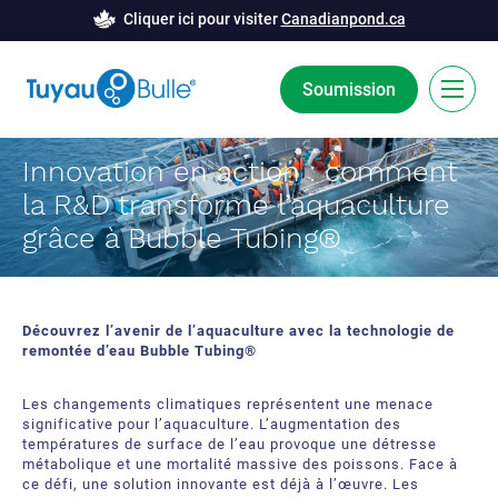
Cliquer ici pour visiter
Canadianpond.ca
Soumission
Innovation en action : comment
EN
la R&D transforme l’aquaculture
La technologie Bubble Tubing®
grâce à Bubble Tubing®
Solutions
Barrière de bulles
Études de cas
Découvrez l’avenir de l’aquaculture avec la technologie de
remontée d’eau Bubble Tubing®
Déglaçage
Nouvelles
Les changements climatiques représentent une menace
Aération
significative pour l’aquaculture. L’augmentation des
Ressources
températures de surface de l’eau provoque une détresse
métabolique et une mortalité massive des poissons. Face à
Innovation développement
À Propos
ce défi, une solution innovante est déjà à l’œuvre. Les