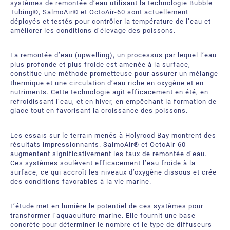
systèmes de remontée d’eau utilisant la technologie Bubble
Bubble Tubing® Technologies
Tubing®, SalmoAir® et OctoAir-60 sont actuellement
FAQ
Bubble Tubing®
déployés et testés pour contrôler la température de l’eau et
améliorer les conditions d’élevage des poissons.
Contactez-nous
Produits Étang.ca Ltée
La remontée d’eau (upwelling), un processus par lequel l’eau
Carrières
plus profonde et plus froide est amenée à la surface,
constitue une méthode prometteuse pour assurer un mélange
thermique et une circulation d’eau riche en oxygène et en
Notre offre de services
nutriments. Cette technologie agit efficacement en été, en
refroidissant l’eau, et en hiver, en empêchant la formation de
glace tout en favorisant la croissance des poissons.
Les essais sur le terrain menés à Holyrood Bay montrent des
résultats impressionnants. SalmoAir® et OctoAir-60
augmentent significativement les taux de remontée d’eau.
Ces systèmes soulèvent efficacement l’eau froide à la
surface, ce qui accroît les niveaux d’oxygène dissous et crée
des conditions favorables à la vie marine.
L’étude met en lumière le potentiel de ces systèmes pour
transformer l’aquaculture marine. Elle fournit une base
concrète pour déterminer le nombre et le type de diffuseurs