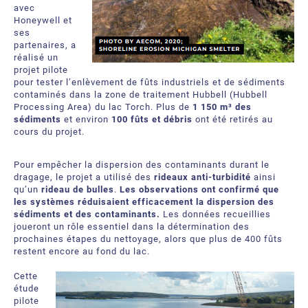
avec
Bubble Tubing® Technologies
FAQ
Bubble Tubing®
Honeywell et
ses
partenaires, a
Contactez-nous
Produits Étang.ca Ltée
réalisé un
projet pilote
pour tester l’enlèvement de fûts industriels et de sédiments
Carrières
contaminés dans la zone de traitement Hubbell (Hubbell
Processing Area) du lac Torch. Plus de
1 150 m³ des
Notre offre de services
sédiments
et environ
100 fûts et débris
ont été retirés au
cours du projet.
Pour empêcher la dispersion des contaminants durant le
dragage, le projet a utilisé des
rideaux anti‑turbidité
ainsi
qu’un
rideau de bulles
.
Les observations ont confirmé que
les systèmes réduisaient efficacement la dispersion des
sédiments et des contaminants.
Les données recueillies
joueront un rôle essentiel dans la détermination des
prochaines étapes du nettoyage, alors que plus de 400 fûts
restent encore au fond du lac.
Cette
étude
pilote